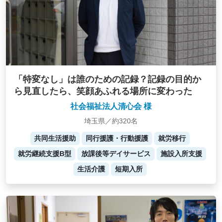
「特変なし」は誰のための記録？記録の目的か
ら見直したら、笑顔あふれる場所に変わった
社会福祉法人清心会 様
埼玉県／約320名
共同生活援助
同行援護・行動援護
就労移行
就労継続支援B型
放課後等デイサービス
施設入所支援
生活介護
短期入所