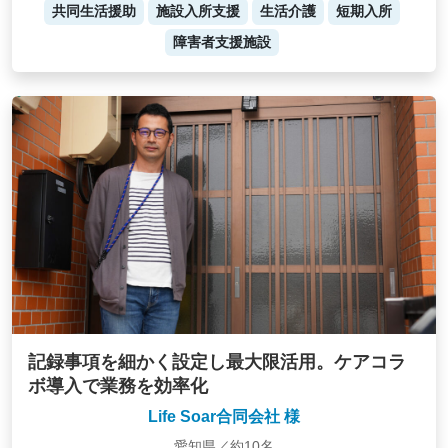
共同生活援助
施設入所支援
生活介護
短期入所
障害者支援施設
記録事項を細かく設定し最大限活用。ケアコラ
ボ導入で業務を効率化
Life Soar合同会社 様
愛知県／約10名