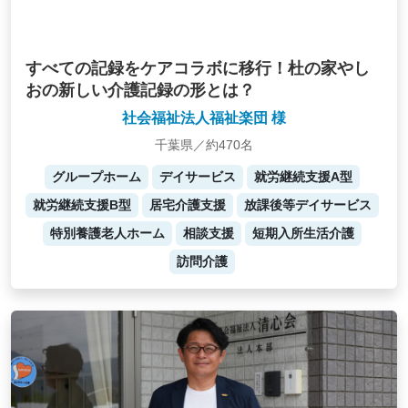
すべての記録をケアコラボに移行！杜の家やし
おの新しい介護記録の形とは？
社会福祉法人福祉楽団 様
千葉県／約470名
グループホーム
デイサービス
就労継続支援A型
就労継続支援B型
居宅介護支援
放課後等デイサービス
特別養護老人ホーム
相談支援
短期入所生活介護
訪問介護