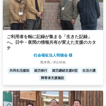
ご利用者を軸に記録が集まる「生きた記録」
へ。日中・夜間の情報共有が変えた支援のカタ
チ
社会福祉法人明徳会 様
熊本県／約140名
共同生活援助
就労移行
就労継続支援B型
生活介護
障害者支援施設