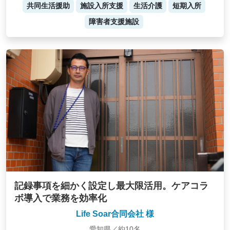
共同生活援助
施設入所支援
生活介護
短期入所
障害者支援施設
記録事項を細かく設定し最大限活用。ケアコラ
ボ導入で業務を効率化
Life Soar合同会社 様
愛知県／約10名