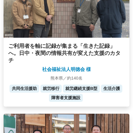
ご利用者を軸に記録が集まる「生きた記録」
へ。日中・夜間の情報共有が変えた支援のカタ
チ
社会福祉法人明徳会 様
熊本県／約140名
共同生活援助
就労移行
就労継続支援B型
生活介護
障害者支援施設