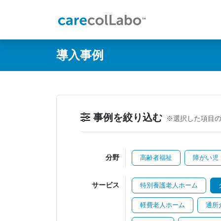
@ -0,0 +1,60 @@
導入事例
事例を絞り込む
※選択した項目
分野
高齢者福祉
障がい児
サービス
特別養護老人ホーム
軽費老人ホーム
通所