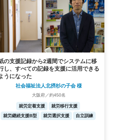
紙の支援記録から2週間でシステムに移
行し、すべての記録を支援に活用できる
ようになった
社会福祉法人北摂杉の子会 様
大阪府／約450名
就労定着支援
就労移行支援
就労継続支援B型
就労選択支援
自立訓練