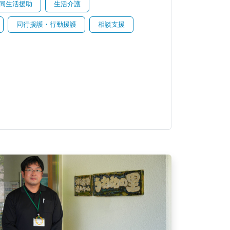
同生活援助
生活介護
同行援護・行動援護
相談支援