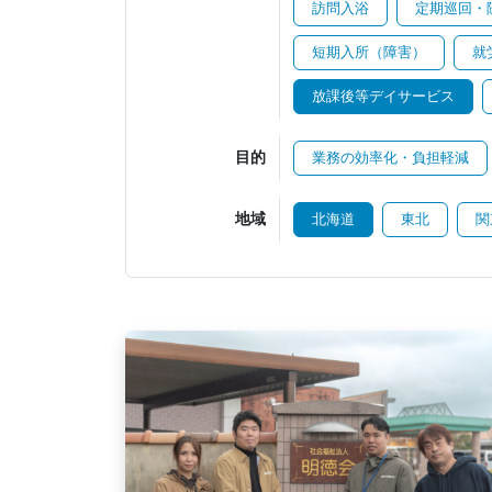
訪問入浴
定期巡回・
短期入所（障害）
就
放課後等デイサービス
目的
業務の効率化・負担軽減
地域
北海道
東北
関