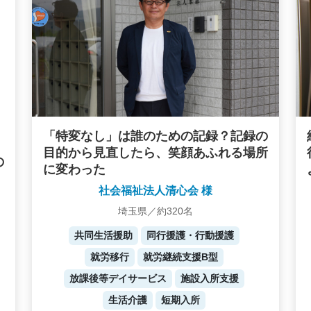
「特変なし」は誰のための記録？記録の
目的から見直したら、笑顔あふれる場所
の
に変わった
社会福祉法人清心会 様
埼玉県／約320名
共同生活援助
同行援護・行動援護
就労移行
就労継続支援B型
放課後等デイサービス
施設入所支援
生活介護
短期入所