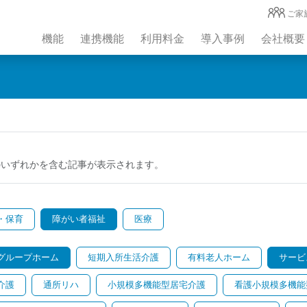
ご家
機能
連携機能
利用料金
導入事例
会社概要
のいずれかを含む記事が表示されます。
・保育
障がい者福祉
医療
グループホーム
短期入所生活介護
有料老人ホーム
サービ
介護
通所リハ
小規模多機能型居宅介護
看護小規模多機能