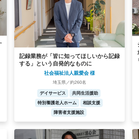
す
記録業務が「皆に知ってほしいから記録
する」という自発的なものに
社会福祉法人親愛会 様
埼玉県／約260名
デイサービス
共同生活援助
特別養護老人ホーム
相談支援
障害者支援施設