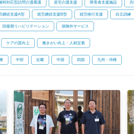
随時対応型訪問介護看護
居宅介護支援
障害者支援施設
共
労継続支援A型
就労継続支援B型
就労移行支援
自立訓練
回復期リハビリテーション
保険外サービス
ケアの質向上
働きがい向上・人材定着
東
中部
近畿
中国
四国
九州・沖縄