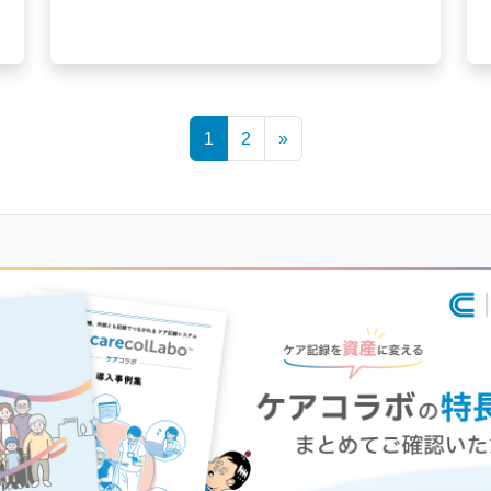
1
2
»