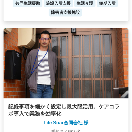
共同生活援助
施設入所支援
生活介護
短期入所
障害者支援施設
記録事項を細かく設定し最大限活用。ケアコラ
ボ導入で業務を効率化
Life Soar合同会社 様
愛知県／約10名