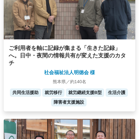
ご利用者を軸に記録が集まる「生きた記録」
へ。日中・夜間の情報共有が変えた支援のカタ
チ
社会福祉法人明徳会 様
熊本県／約140名
共同生活援助
就労移行
就労継続支援B型
生活介護
障害者支援施設