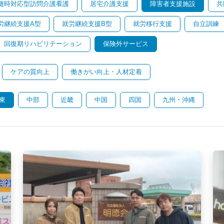
随時対応型訪問介護看護
居宅介護支援
障害者支援施設
共
労継続支援A型
就労継続支援B型
就労移行支援
自立訓練
回復期リハビリテーション
保険外サービス
ケアの質向上
働きがい向上・人材定着
東
中部
近畿
中国
四国
九州・沖縄