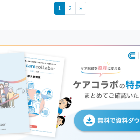
1
2
»