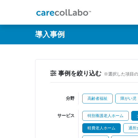
@ -0,0 +1,60 @@
導入事例
事例を絞り込む
※選択した項目
分野
高齢者福祉
障がい児
サービス
特別養護老人ホーム
軽費老人ホーム
通所