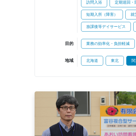
訪問入浴
定期巡回・
短期入所（障害）
就
放課後等デイサービス
目的
業務の効率化・負担軽減
地域
北海道
東北
関