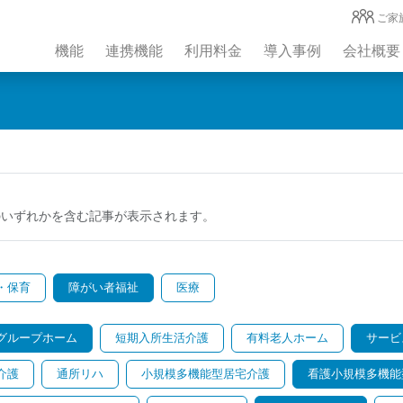
ご家
機能
連携機能
利用料金
導入事例
会社概要
のいずれかを含む記事が表示されます。
・保育
障がい者福祉
医療
グループホーム
短期入所生活介護
有料老人ホーム
サービ
介護
通所リハ
小規模多機能型居宅介護
看護小規模多機能