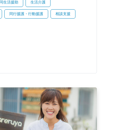
同生活援助
生活介護
同行援護・行動援護
相談支援