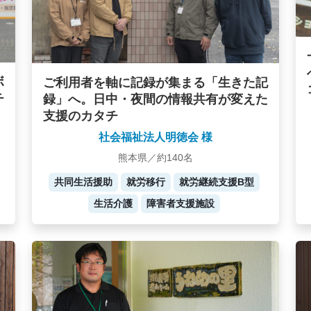
ボ
ご利用者を軸に記録が集まる「生きた記
チ
録」へ。日中・夜間の情報共有が変えた
支援のカタチ
社会福祉法人明徳会 様
熊本県／約140名
共同生活援助
就労移行
就労継続支援B型
生活介護
障害者支援施設