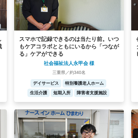
し
スマホで記録できるのは当たり前。いつ
戦
もケアコラボとともにいるから「つなが
る」ケアができる
社会福祉法人永甲会 様
三重県／約340名
デイサービス
特別養護老人ホーム
生活介護
短期入所
障害者支援施設