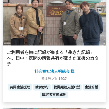
ご利用者を軸に記録が集まる「生きた記録」
へ。日中・夜間の情報共有が変えた支援のカタ
チ
社会福祉法人明徳会 様
熊本県／約140名
共同生活援助
就労移行
就労継続支援B型
生活介護
障害者支援施設