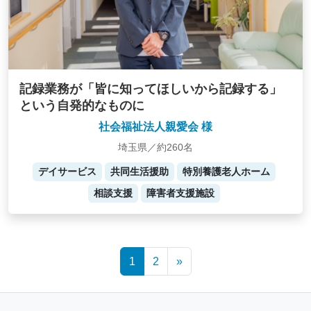
記録業務が「皆に知ってほしいから記録する」
という自発的なものに
社会福祉法人親愛会 様
埼玉県／約260名
デイサービス
共同生活援助
特別養護老人ホーム
相談支援
障害者支援施設
Posts
1
2
»
navigation