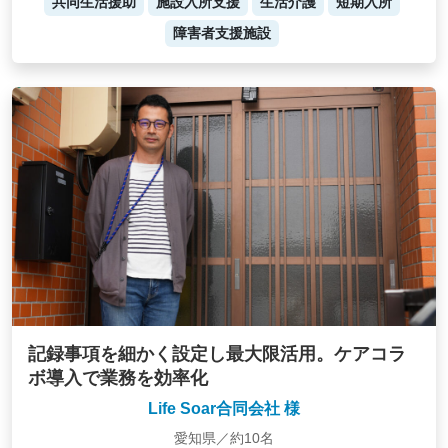
共同生活援助
施設入所支援
生活介護
短期入所
障害者支援施設
記録事項を細かく設定し最大限活用。ケアコラ
ボ導入で業務を効率化
Life Soar合同会社 様
愛知県／約10名