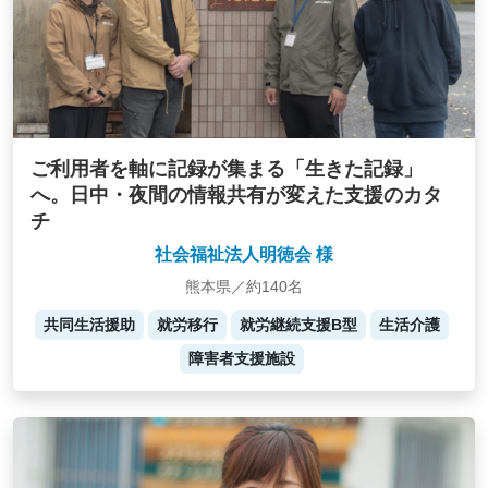
ご利用者を軸に記録が集まる「生きた記録」
へ。日中・夜間の情報共有が変えた支援のカタ
チ
社会福祉法人明徳会 様
熊本県／約140名
共同生活援助
就労移行
就労継続支援B型
生活介護
障害者支援施設