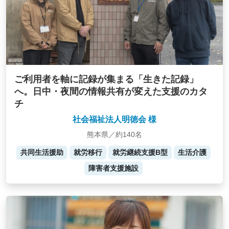
ご利用者を軸に記録が集まる「生きた記録」
へ。日中・夜間の情報共有が変えた支援のカタ
チ
社会福祉法人明徳会 様
熊本県／約140名
共同生活援助
就労移行
就労継続支援B型
生活介護
障害者支援施設