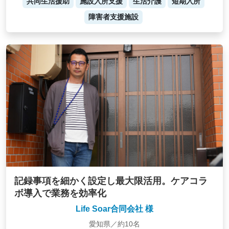
共同生活援助
施設入所支援
生活介護
短期入所
障害者支援施設
記録事項を細かく設定し最大限活用。ケアコラ
ボ導入で業務を効率化
Life Soar合同会社 様
愛知県／約10名