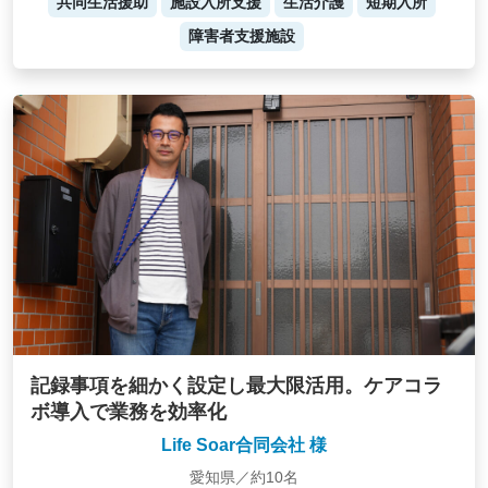
共同生活援助
施設入所支援
生活介護
短期入所
障害者支援施設
記録事項を細かく設定し最大限活用。ケアコラ
ボ導入で業務を効率化
Life Soar合同会社 様
愛知県／約10名