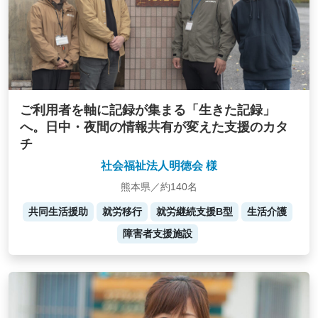
ご利用者を軸に記録が集まる「生きた記録」
へ。日中・夜間の情報共有が変えた支援のカタ
チ
社会福祉法人明徳会 様
熊本県／約140名
共同生活援助
就労移行
就労継続支援B型
生活介護
障害者支援施設