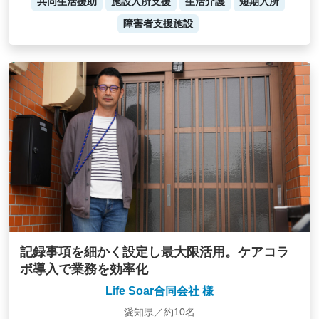
共同生活援助
施設入所支援
生活介護
短期入所
障害者支援施設
記録事項を細かく設定し最大限活用。ケアコラ
ボ導入で業務を効率化
Life Soar合同会社 様
愛知県／約10名