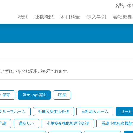
ご家
機能
連携機能
利用料金
導入事例
会社概要
のいずれかを含む記事が表示されます。
・保育
障がい者福祉
医療
グループホーム
短期入所生活介護
有料老人ホーム
サービ
介護
通所リハ
小規模多機能型居宅介護
看護小規模多機能