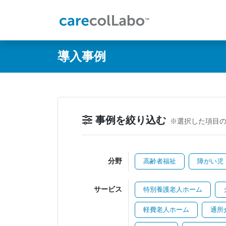
@ -0,0 +1,60 @@
導入事例
事例を絞り込む
※選択した項目
分野
高齢者福祉
障がい児
サービス
特別養護老人ホーム
軽費老人ホーム
通所