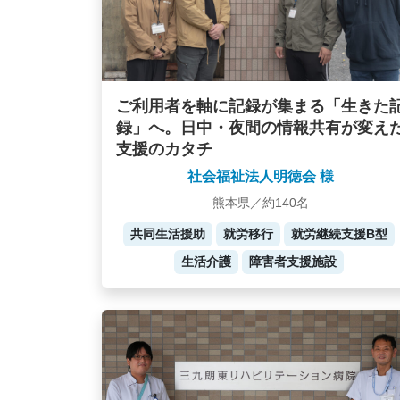
ご利用者を軸に記録が集まる「生きた
録」へ。日中・夜間の情報共有が変え
支援のカタチ
社会福祉法人明徳会 様
熊本県／約140名
共同生活援助
就労移行
就労継続支援B型
生活介護
障害者支援施設