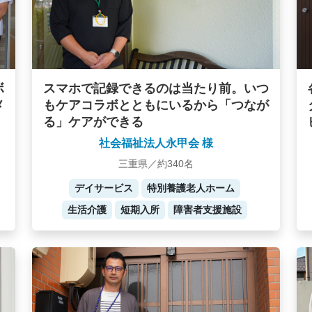
ボ
スマホで記録できるのは当たり前。いつ
メ
もケアコラボとともにいるから「つなが
る」ケアができる
社会福祉法人永甲会 様
三重県／約340名
デイサービス
特別養護老人ホーム
生活介護
短期入所
障害者支援施設