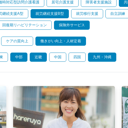
随時対応型訪問介護看護
居宅介護支援
障害者支援施設
共
労継続支援A型
就労継続支援B型
就労移行支援
自立訓練
回復期リハビリテーション
保険外サービス
ケアの質向上
働きがい向上・人材定着
東
中部
近畿
中国
四国
九州・沖縄