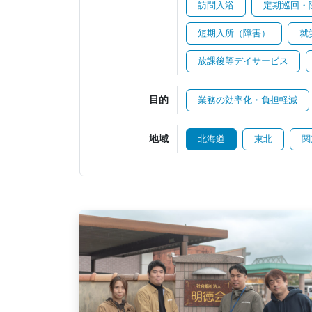
訪問入浴
定期巡回・
短期入所（障害）
就
放課後等デイサービス
目的
業務の効率化・負担軽減
地域
北海道
東北
関