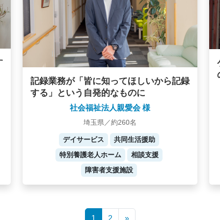
す
記録業務が「皆に知ってほしいから記録
する」という自発的なものに
社会福祉法人親愛会 様
埼玉県／約260名
デイサービス
共同生活援助
特別養護老人ホーム
相談支援
障害者支援施設
1
2
»