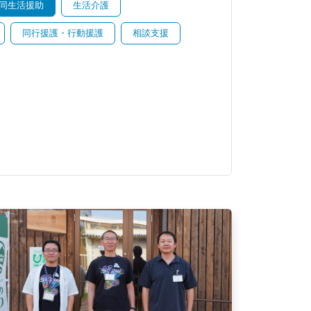
同生活援助
生活介護
同行援護・行動援護
相談支援