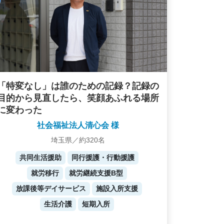
「特変なし」は誰のための記録？記録の
目的から見直したら、笑顔あふれる場所
に変わった
社会福祉法人清心会 様
埼玉県／約320名
共同生活援助
同行援護・行動援護
就労移行
就労継続支援B型
放課後等デイサービス
施設入所支援
生活介護
短期入所