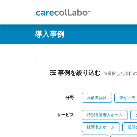
@ -0,0 +1,60 @@
導入事例
事例を絞り込む
※選択した項目
分野
高齢者福祉
障がい児
サービス
特別養護老人ホーム
軽費老人ホーム
通所