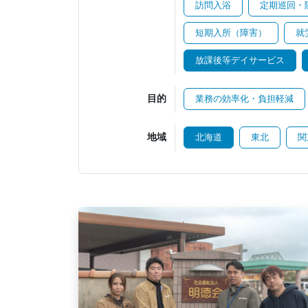
訪問入浴
定期巡回・
短期入所（障害）
就
放課後等デイサービス
目的
業務の効率化・負担軽減
地域
北海道
東北
関