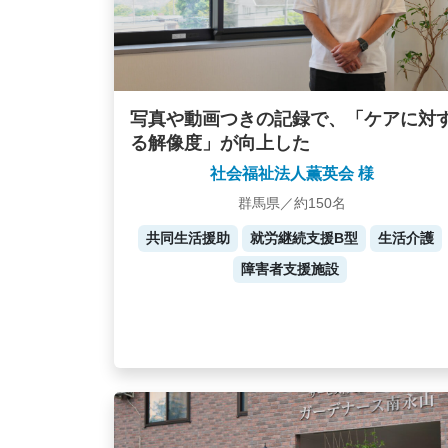
写真や動画つきの記録で、「ケアに対
る解像度」が向上した
社会福祉法人薫英会 様
群馬県／約150名
共同生活援助
就労継続支援B型
生活介護
障害者支援施設