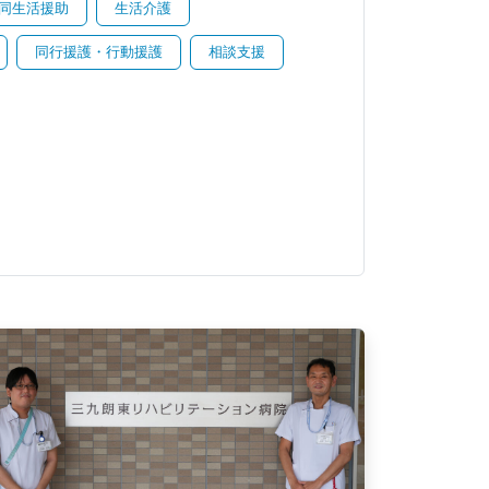
同生活援助
生活介護
同行援護・行動援護
相談支援