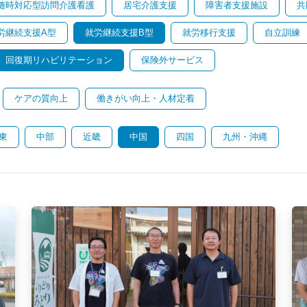
随時対応型訪問介護看護
居宅介護支援
障害者支援施設
共
労継続支援A型
就労継続支援B型
就労移行支援
自立訓練
回復期リハビリテーション
保険外サービス
ケアの質向上
働きがい向上・人材定着
東
中部
近畿
中国
四国
九州・沖縄