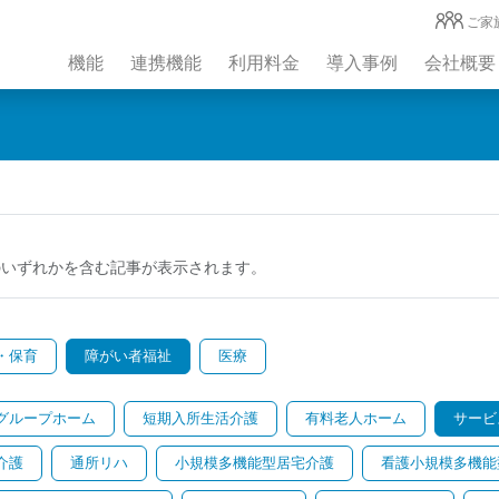
ご家
機能
連携機能
利用料金
導入事例
会社概要
のいずれかを含む記事が表示されます。
・保育
障がい者福祉
医療
グループホーム
短期入所生活介護
有料老人ホーム
サービ
介護
通所リハ
小規模多機能型居宅介護
看護小規模多機能