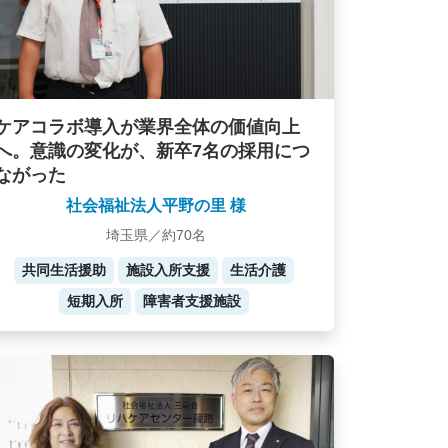
ケアコラボ導入が業界全体の価値向上
へ。意識の変化が、新卒7名の採用につ
ながった
社会福祉法人平野の里 様
埼玉県／約70名
共同生活援助
施設入所支援
生活介護
短期入所
障害者支援施設