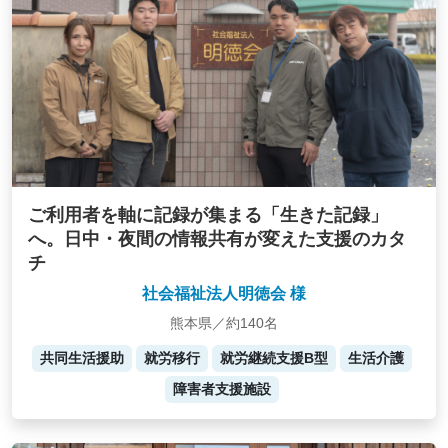
ご利用者を軸に記録が集まる「生きた記録」
へ。日中・夜間の情報共有が変えた支援のカタ
チ
社会福祉法人明徳会 様
熊本県／約140名
共同生活援助
就労移行
就労継続支援B型
生活介護
障害者支援施設