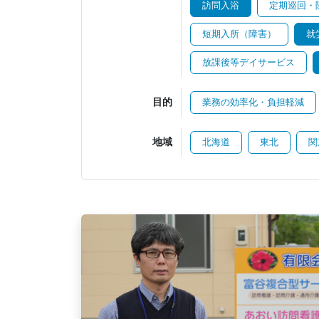
訪問入浴
定期巡回・
短期入所（障害）
就
放課後等デイサービス
目的
業務の効率化・負担軽減
地域
北海道
東北
関