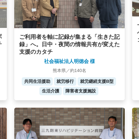
ボ
ご利用者を軸に記録が集まる「生きた記
チ
録」へ。日中・夜間の情報共有が変えた
支援のカタチ
社会福祉法人明徳会 様
熊本県／約140名
共同生活援助
就労移行
就労継続支援B型
生活介護
障害者支援施設