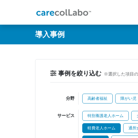
@ -0,0 +1,60 @@
導入事例
事例を絞り込む
※選択した項目
分野
高齢者福祉
障がい児
サービス
特別養護老人ホーム
軽費老人ホーム
通所