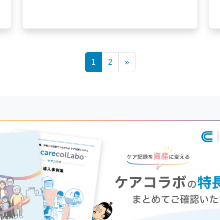
1
2
»