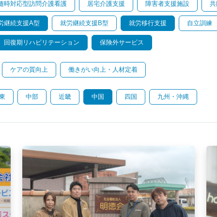
随時対応型訪問介護看護
居宅介護支援
障害者支援施設
共
労継続支援A型
就労継続支援B型
就労移行支援
自立訓練
回復期リハビリテーション
保険外サービス
ケアの質向上
働きがい向上・人材定着
東
中部
近畿
中国
四国
九州・沖縄