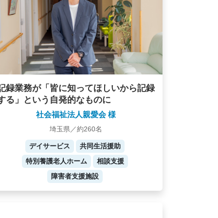
記録業務が「皆に知ってほしいから記録
する」という自発的なものに
社会福祉法人親愛会 様
埼玉県／約260名
デイサービス
共同生活援助
特別養護老人ホーム
相談支援
障害者支援施設