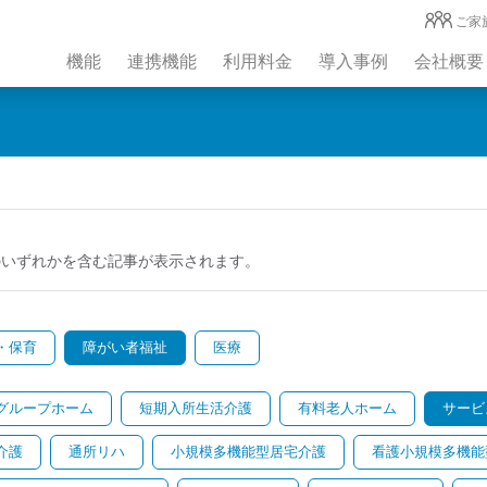
ご家
機能
連携機能
利用料金
導入事例
会社概要
のいずれかを含む記事が表示されます。
・保育
障がい者福祉
医療
グループホーム
短期入所生活介護
有料老人ホーム
サービ
介護
通所リハ
小規模多機能型居宅介護
看護小規模多機能