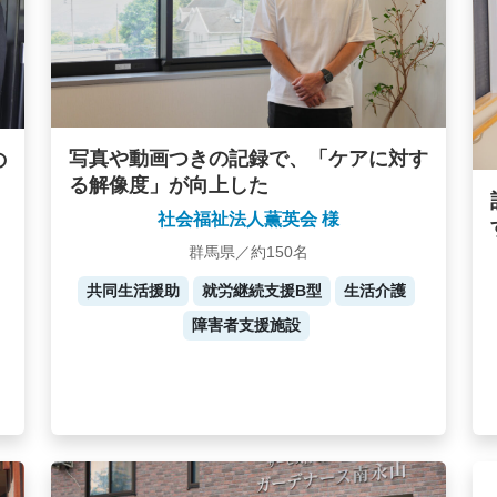
写真や動画つきの記録で、「ケアに対す
の
る解像度」が向上した
社会福祉法人薫英会 様
群馬県／約150名
共同生活援助
就労継続支援B型
生活介護
障害者支援施設