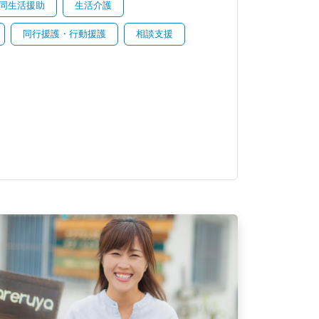
同生活援助
生活介護
同行援護・行動援護
相談支援