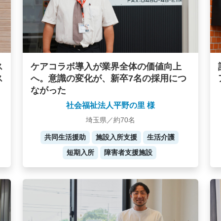
ケアコラボ導入が業界全体の価値向上
ス
へ。意識の変化が、新卒7名の採用につ
ス
ながった
社会福祉法人平野の里 様
埼玉県／約70名
共同生活援助
施設入所支援
生活介護
短期入所
障害者支援施設