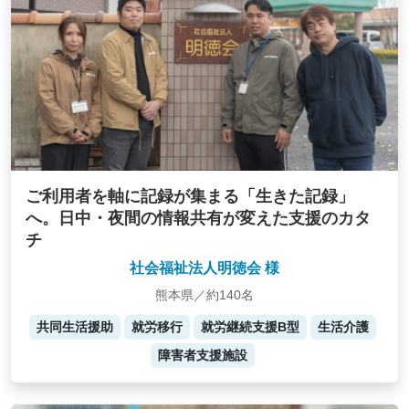
ご利用者を軸に記録が集まる「生きた記録」
へ。日中・夜間の情報共有が変えた支援のカタ
チ
社会福祉法人明徳会 様
熊本県／約140名
共同生活援助
就労移行
就労継続支援B型
生活介護
障害者支援施設