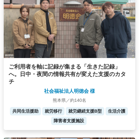
ご利用者を軸に記録が集まる「生きた記録」
へ。日中・夜間の情報共有が変えた支援のカタ
チ
社会福祉法人明徳会 様
熊本県／約140名
共同生活援助
就労移行
就労継続支援B型
生活介護
障害者支援施設