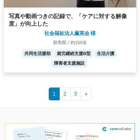
写真や動画つきの記録で、「ケアに対する解像
度」が向上した
社会福祉法人薫英会 様
群馬県／約150名
共同生活援助
就労継続支援B型
生活介護
障害者支援施設
Posts
1
2
3
»
navigation