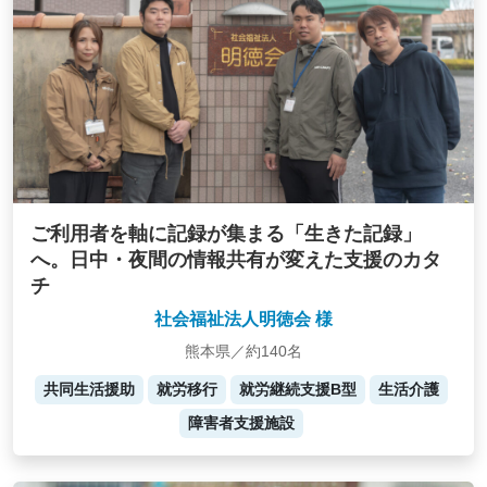
ご利用者を軸に記録が集まる「生きた記録」
へ。日中・夜間の情報共有が変えた支援のカタ
チ
社会福祉法人明徳会 様
熊本県／約140名
共同生活援助
就労移行
就労継続支援B型
生活介護
障害者支援施設