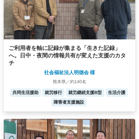
ご利用者を軸に記録が集まる「生きた記録」
へ。日中・夜間の情報共有が変えた支援のカタ
チ
社会福祉法人明徳会 様
熊本県／約140名
共同生活援助
就労移行
就労継続支援B型
生活介護
障害者支援施設