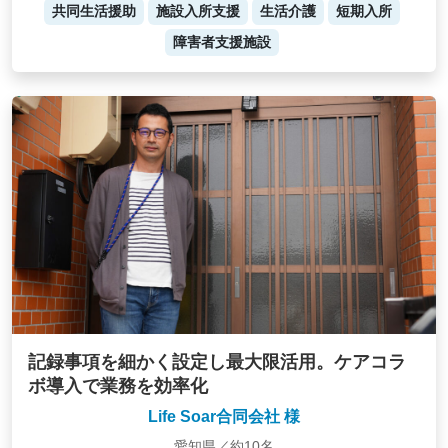
共同生活援助
施設入所支援
生活介護
短期入所
障害者支援施設
記録事項を細かく設定し最大限活用。ケアコラ
ボ導入で業務を効率化
Life Soar合同会社 様
愛知県／約10名