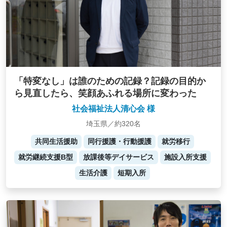
「特変なし」は誰のための記録？記録の目的か
ら見直したら、笑顔あふれる場所に変わった
社会福祉法人清心会 様
埼玉県／約320名
共同生活援助
同行援護・行動援護
就労移行
就労継続支援B型
放課後等デイサービス
施設入所支援
生活介護
短期入所