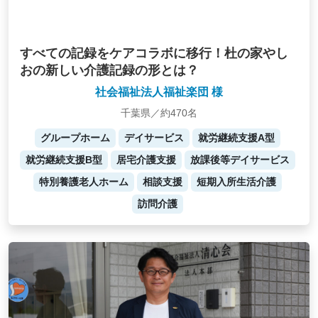
すべての記録をケアコラボに移行！杜の家やし
おの新しい介護記録の形とは？
社会福祉法人福祉楽団 様
千葉県／約470名
グループホーム
デイサービス
就労継続支援A型
就労継続支援B型
居宅介護支援
放課後等デイサービス
特別養護老人ホーム
相談支援
短期入所生活介護
訪問介護