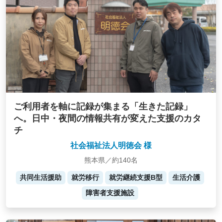
ご利用者を軸に記録が集まる「生きた記録」
へ。日中・夜間の情報共有が変えた支援のカタ
チ
社会福祉法人明徳会 様
熊本県／約140名
共同生活援助
就労移行
就労継続支援B型
生活介護
障害者支援施設