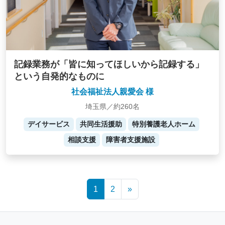
記録業務が「皆に知ってほしいから記録する」
という自発的なものに
社会福祉法人親愛会 様
埼玉県／約260名
デイサービス
共同生活援助
特別養護老人ホーム
相談支援
障害者支援施設
Posts
1
2
»
navigation