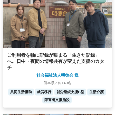
ご利用者を軸に記録が集まる「生きた記録」
へ。日中・夜間の情報共有が変えた支援のカタ
チ
社会福祉法人明徳会 様
熊本県／約140名
共同生活援助
就労移行
就労継続支援B型
生活介護
障害者支援施設