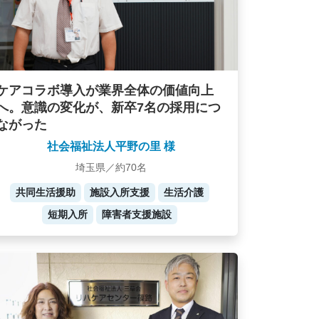
ケアコラボ導入が業界全体の価値向上
へ。意識の変化が、新卒7名の採用につ
ながった
社会福祉法人平野の里 様
埼玉県／約70名
共同生活援助
施設入所支援
生活介護
短期入所
障害者支援施設