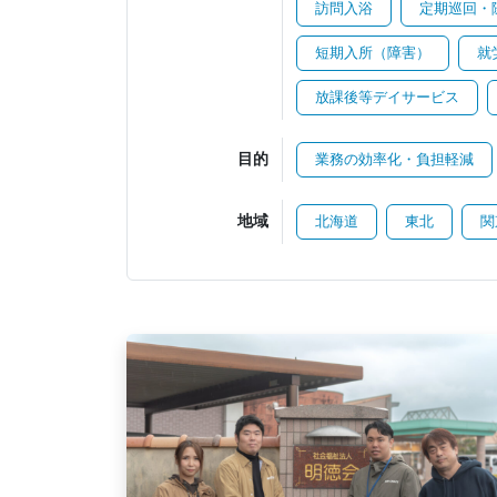
訪問入浴
定期巡回・
短期入所（障害）
就
放課後等デイサービス
目的
業務の効率化・負担軽減
地域
北海道
東北
関