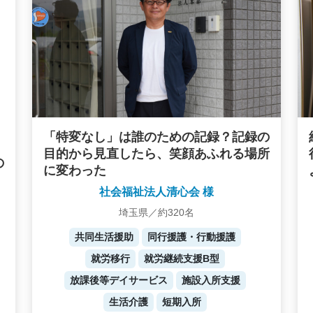
「特変なし」は誰のための記録？記録の
目的から見直したら、笑顔あふれる場所
の
に変わった
社会福祉法人清心会 様
埼玉県／約320名
共同生活援助
同行援護・行動援護
就労移行
就労継続支援B型
放課後等デイサービス
施設入所支援
生活介護
短期入所