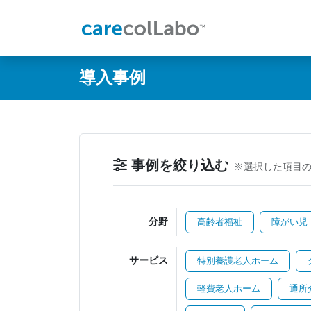
@ -0,0 +1,60 @@
導入事例
事例を絞り込む
※選択した項目
分野
高齢者福祉
障がい児
サービス
特別養護老人ホーム
軽費老人ホーム
通所