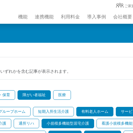
ご家
機能
連携機能
利用料金
導入事例
会社概要
のいずれかを含む記事が表示されます。
・保育
障がい者福祉
医療
グループホーム
短期入所生活介護
有料老人ホーム
サービ
介護
通所リハ
小規模多機能型居宅介護
看護小規模多機能