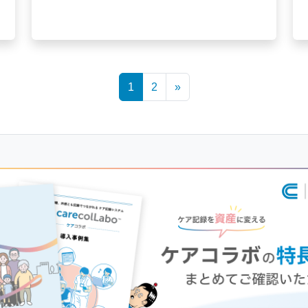
1
2
»