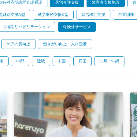
随時対応型訪問介護看護
居宅介護支援
障害者支援施設
共
労継続支援A型
就労継続支援B型
就労移行支援
自立訓練
回復期リハビリテーション
保険外サービス
ケアの質向上
働きがい向上・人材定着
東
中部
近畿
中国
四国
九州・沖縄