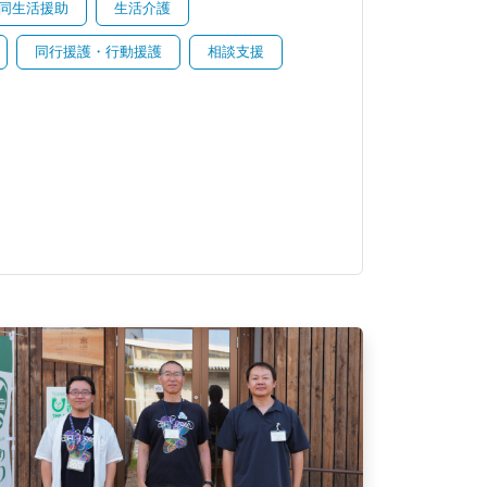
同生活援助
生活介護
同行援護・行動援護
相談支援