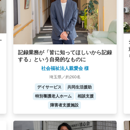
す
記録業務が「皆に知ってほしいから記録
する」という自発的なものに
社会福祉法人親愛会 様
埼玉県／約260名
デイサービス
共同生活援助
特別養護老人ホーム
相談支援
障害者支援施設