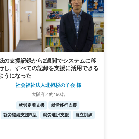
紙の支援記録から2週間でシステムに移
行し、すべての記録を支援に活用できる
ようになった
社会福祉法人北摂杉の子会 様
大阪府／約450名
就労定着支援
就労移行支援
就労継続支援B型
就労選択支援
自立訓練