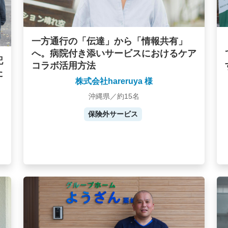
一方通行の「伝達」から「情報共有」
へ。病院付き添いサービスにおけるケア
記
コラボ活用方法
た
株式会社hareruya 様
沖縄県／約15名
保険外サービス