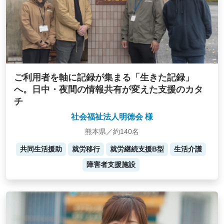
ご利用者を軸に記録が集まる「生きた記録」
へ。日中・夜間の情報共有が変えた支援のカタ
チ
社会福祉法人明徳会 様
熊本県／約140名
共同生活援助
就労移行
就労継続支援B型
生活介護
障害者支援施設