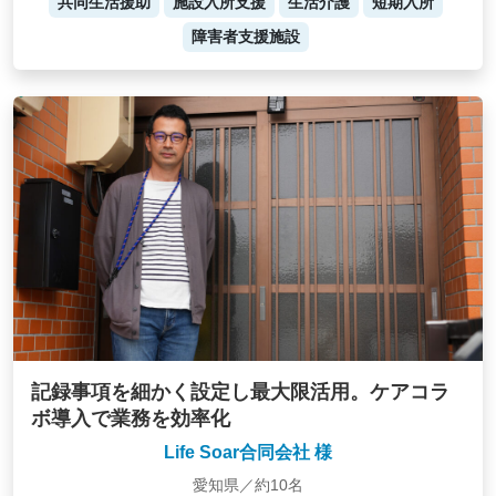
共同生活援助
施設入所支援
生活介護
短期入所
障害者支援施設
記録事項を細かく設定し最大限活用。ケアコラ
ボ導入で業務を効率化
Life Soar合同会社 様
愛知県／約10名