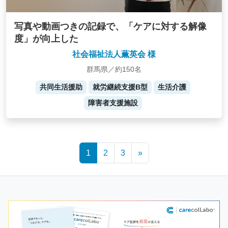
写真や動画つきの記録で、「ケアに対する解像
度」が向上した
社会福祉法人薫英会 様
群馬県／約150名
共同生活援助
就労継続支援B型
生活介護
障害者支援施設
Posts
1
2
3
»
navigation