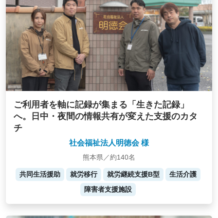
ご利用者を軸に記録が集まる「生きた記録」
へ。日中・夜間の情報共有が変えた支援のカタ
チ
社会福祉法人明徳会 様
熊本県／約140名
共同生活援助
就労移行
就労継続支援B型
生活介護
障害者支援施設