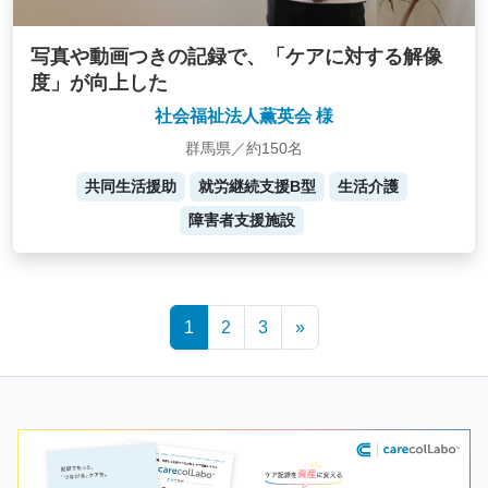
写真や動画つきの記録で、「ケアに対する解像
度」が向上した
社会福祉法人薫英会 様
群馬県／約150名
共同生活援助
就労継続支援B型
生活介護
障害者支援施設
Posts
1
2
3
»
navigation