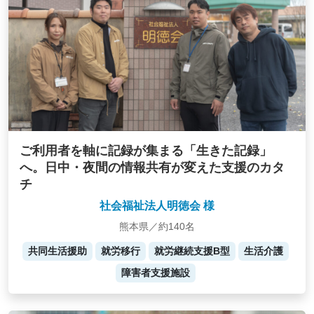
ご利用者を軸に記録が集まる「生きた記録」
へ。日中・夜間の情報共有が変えた支援のカタ
チ
社会福祉法人明徳会 様
熊本県／約140名
共同生活援助
就労移行
就労継続支援B型
生活介護
障害者支援施設