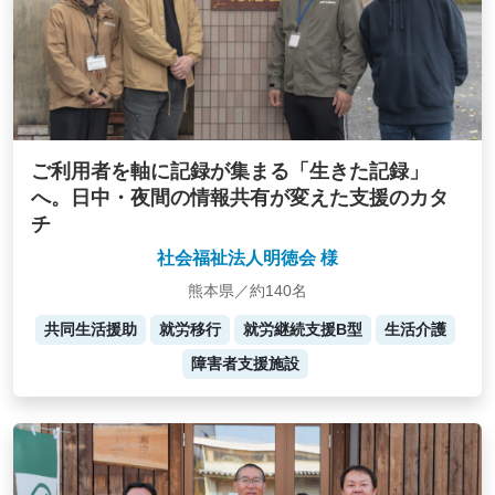
ご利用者を軸に記録が集まる「生きた記録」
へ。日中・夜間の情報共有が変えた支援のカタ
チ
社会福祉法人明徳会 様
熊本県／約140名
共同生活援助
就労移行
就労継続支援B型
生活介護
障害者支援施設