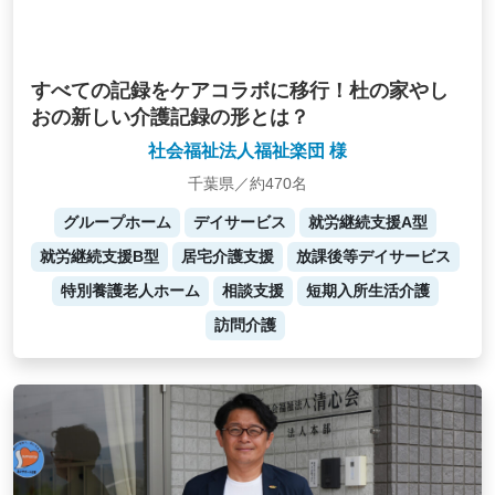
すべての記録をケアコラボに移行！杜の家やし
おの新しい介護記録の形とは？
社会福祉法人福祉楽団 様
千葉県／約470名
グループホーム
デイサービス
就労継続支援A型
就労継続支援B型
居宅介護支援
放課後等デイサービス
特別養護老人ホーム
相談支援
短期入所生活介護
訪問介護