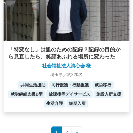
「特変なし」は誰のための記録？記録の目的か
ら見直したら、笑顔あふれる場所に変わった
社会福祉法人清心会 様
埼玉県／約320名
共同生活援助
同行援護・行動援護
就労移行
就労継続支援B型
放課後等デイサービス
施設入所支援
生活介護
短期入所
Posts
1
2
»