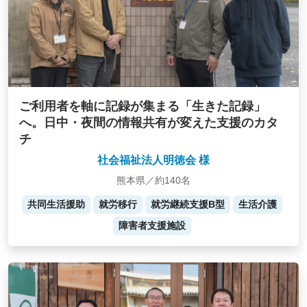
ご利用者を軸に記録が集まる「生きた記録」
へ。日中・夜間の情報共有が変えた支援のカタ
チ
社会福祉法人明徳会 様
熊本県／約140名
共同生活援助
就労移行
就労継続支援B型
生活介護
障害者支援施設