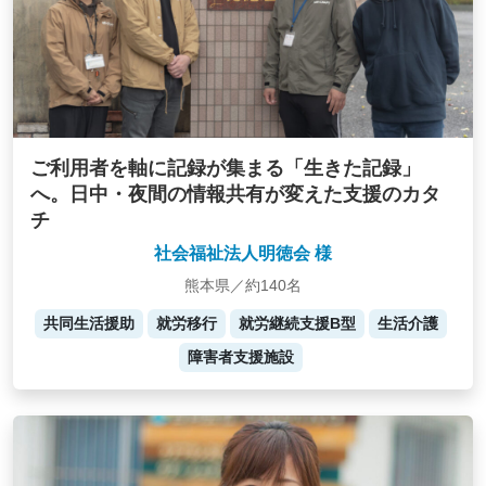
ご利用者を軸に記録が集まる「生きた記録」
へ。日中・夜間の情報共有が変えた支援のカタ
チ
社会福祉法人明徳会 様
熊本県／約140名
共同生活援助
就労移行
就労継続支援B型
生活介護
障害者支援施設