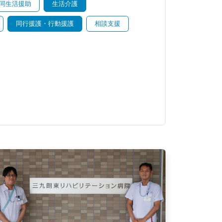
同生活援助
生活介護
同行援護・行動援護
相談支援