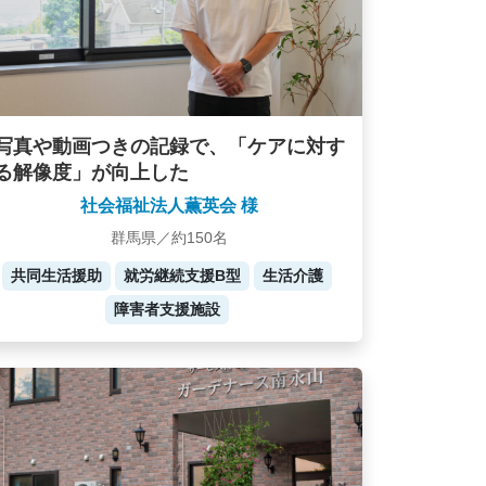
写真や動画つきの記録で、「ケアに対す
る解像度」が向上した
社会福祉法人薫英会 様
群馬県／約150名
共同生活援助
就労継続支援B型
生活介護
障害者支援施設