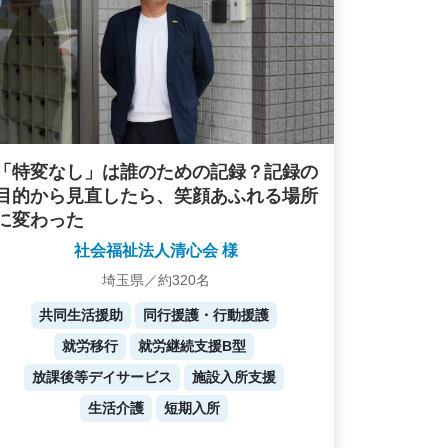
「特変なし」は誰のための記録？記録の
目的から見直したら、笑顔あふれる場所
に変わった
社会福祉法人清心会 様
埼玉県／約320名
共同生活援助
同行援護・行動援護
就労移行
就労継続支援B型
放課後等デイサービス
施設入所支援
生活介護
短期入所