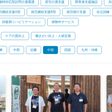
随時対応型訪問介護看護
居宅介護支援
障害者支援施設
共
労継続支援A型
就労継続支援B型
就労移行支援
自立訓練
回復期リハビリテーション
保険外サービス
ケアの質向上
働きがい向上・人材定着
東
中部
近畿
中国
四国
九州・沖縄