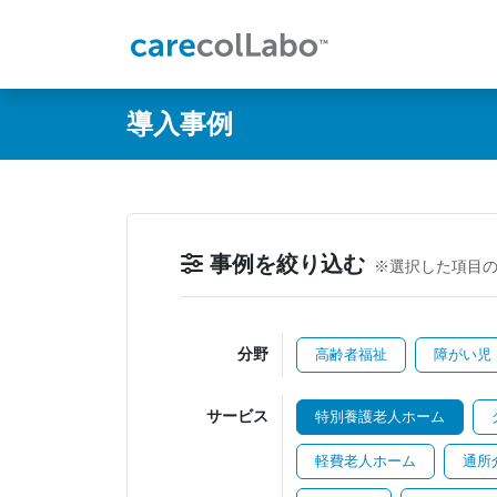
@ -0,0 +1,60 @@
導入事例
事例を絞り込む
※選択した項目
分野
高齢者福祉
障がい児
サービス
特別養護老人ホーム
軽費老人ホーム
通所