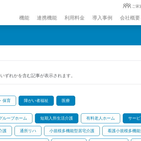
ご家
機能
連携機能
利用料金
導入事例
会社概要
のいずれかを含む記事が表示されます。
・保育
障がい者福祉
医療
グループホーム
短期入所生活介護
有料老人ホーム
サービ
介護
通所リハ
小規模多機能型居宅介護
看護小規模多機能