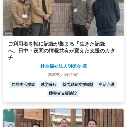
ご利用者を軸に記録が集まる「生きた記録」
へ。日中・夜間の情報共有が変えた支援のカタ
チ
社会福祉法人明徳会 様
熊本県／約140名
共同生活援助
就労移行
就労継続支援B型
生活介護
障害者支援施設