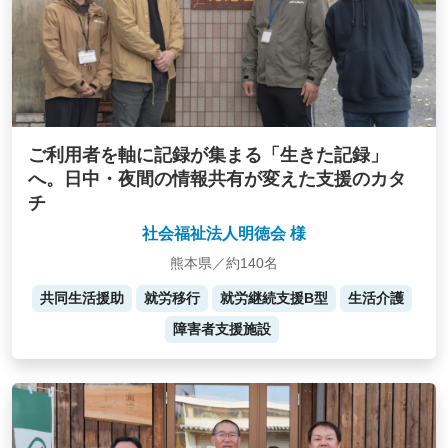
ご利用者を軸に記録が集まる「生きた記録」
へ。日中・夜間の情報共有が変えた支援のカタ
チ
社会福祉法人明徳会 様
熊本県／約140名
共同生活援助
就労移行
就労継続支援B型
生活介護
障害者支援施設