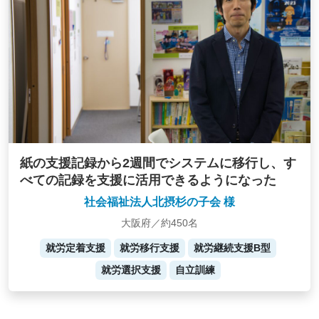
紙の支援記録から2週間でシステムに移行し、す
べての記録を支援に活用できるようになった
社会福祉法人北摂杉の子会 様
大阪府／約450名
就労定着支援
就労移行支援
就労継続支援B型
就労選択支援
自立訓練