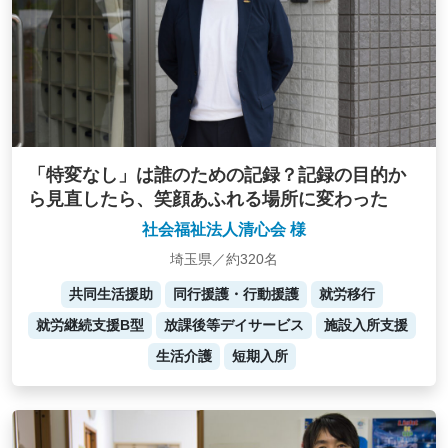
「特変なし」は誰のための記録？記録の目的か
ら見直したら、笑顔あふれる場所に変わった
社会福祉法人清心会 様
埼玉県／約320名
共同生活援助
同行援護・行動援護
就労移行
就労継続支援B型
放課後等デイサービス
施設入所支援
生活介護
短期入所