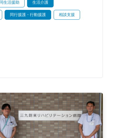
同生活援助
生活介護
同行援護・行動援護
相談支援