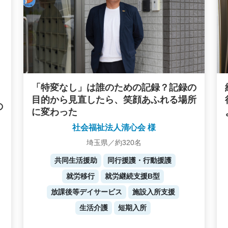
「特変なし」は誰のための記録？記録の
目的から見直したら、笑顔あふれる場所
の
に変わった
社会福祉法人清心会 様
埼玉県／約320名
共同生活援助
同行援護・行動援護
就労移行
就労継続支援B型
放課後等デイサービス
施設入所支援
生活介護
短期入所