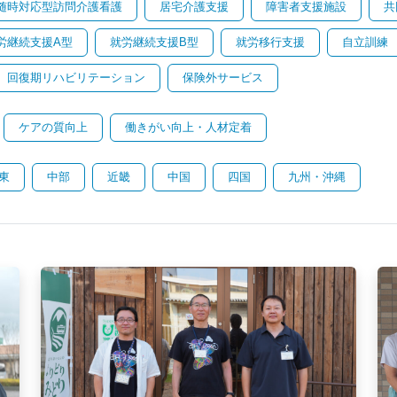
随時対応型訪問介護看護
居宅介護支援
障害者支援施設
共
労継続支援A型
就労継続支援B型
就労移行支援
自立訓練
回復期リハビリテーション
保険外サービス
ケアの質向上
働きがい向上・人材定着
東
中部
近畿
中国
四国
九州・沖縄