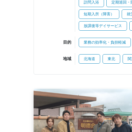
訪問入浴
定期巡回・
短期入所（障害）
就
放課後等デイサービス
目的
業務の効率化・負担軽減
地域
北海道
東北
関