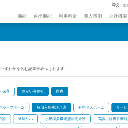
ご家
機能
連携機能
利用料金
導入事例
会社概要
のいずれかを含む記事が表示されます。
・保育
障がい者福祉
医療
グループホーム
短期入所生活介護
有料老人ホーム
サービ
介護
通所リハ
小規模多機能型居宅介護
看護小規模多機能