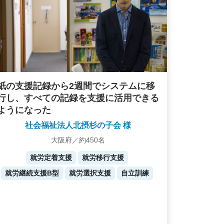
紙の支援記録から2週間でシステムに移
行し、すべての記録を支援に活用できる
ようになった
社会福祉法人北摂杉の子会 様
大阪府／約450名
就労定着支援
就労移行支援
就労継続支援B型
就労選択支援
自立訓練