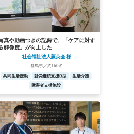
写真や動画つきの記録で、「ケアに対す
る解像度」が向上した
社会福祉法人薫英会 様
群馬県／約150名
共同生活援助
就労継続支援B型
生活介護
障害者支援施設