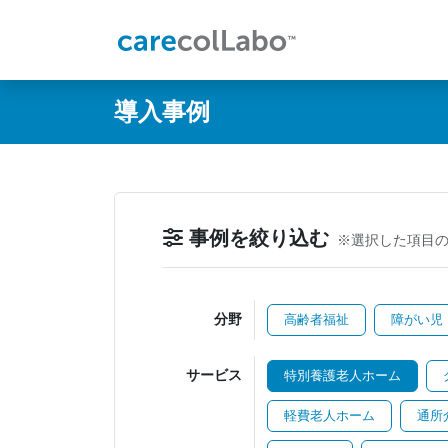
@ -0,0 +1,60 @@
導入事例
事例を絞り込む
※選択した項目
分野
高齢者福祉
障がい児
サービス
特別養護老人ホーム
軽費老人ホーム
通所