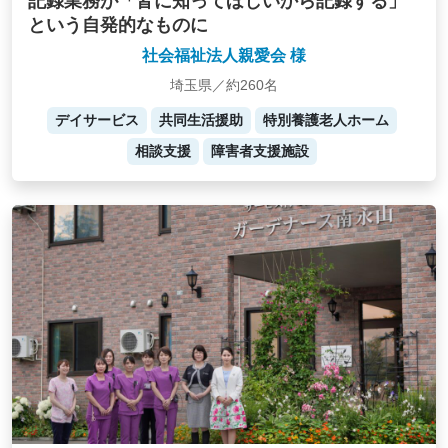
記録業務が「皆に知ってほしいから記録する」
という自発的なものに
社会福祉法人親愛会 様
埼玉県／約260名
デイサービス
共同生活援助
特別養護老人ホーム
相談支援
障害者支援施設