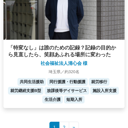
「特変なし」は誰のための記録？記録の目的か
ら見直したら、笑顔あふれる場所に変わった
社会福祉法人清心会 様
埼玉県／約320名
共同生活援助
同行援護・行動援護
就労移行
就労継続支援B型
放課後等デイサービス
施設入所支援
生活介護
短期入所
Posts
1
2
»