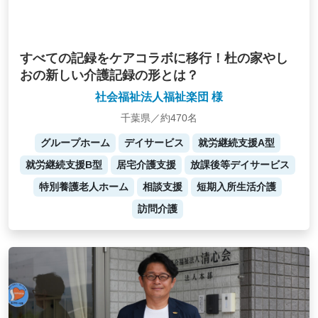
すべての記録をケアコラボに移行！杜の家やし
おの新しい介護記録の形とは？
社会福祉法人福祉楽団 様
千葉県／約470名
グループホーム
デイサービス
就労継続支援A型
就労継続支援B型
居宅介護支援
放課後等デイサービス
特別養護老人ホーム
相談支援
短期入所生活介護
訪問介護