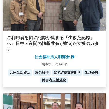
ご利用者を軸に記録が集まる「生きた記録」
へ。日中・夜間の情報共有が変えた支援のカタ
チ
社会福祉法人明徳会 様
熊本県／約140名
共同生活援助
就労移行
就労継続支援B型
生活介護
障害者支援施設