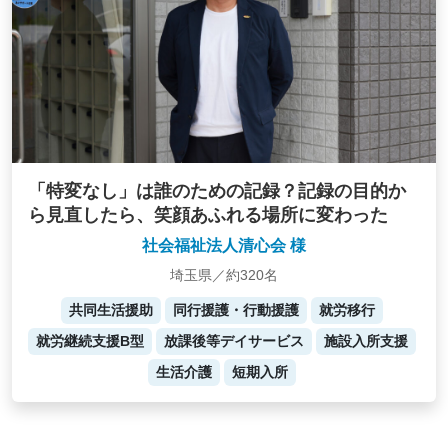
「特変なし」は誰のための記録？記録の目的か
ら見直したら、笑顔あふれる場所に変わった
社会福祉法人清心会 様
埼玉県／約320名
共同生活援助
同行援護・行動援護
就労移行
就労継続支援B型
放課後等デイサービス
施設入所支援
生活介護
短期入所