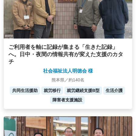
ご利用者を軸に記録が集まる「生きた記録」
へ。日中・夜間の情報共有が変えた支援のカタ
チ
社会福祉法人明徳会 様
熊本県／約140名
共同生活援助
就労移行
就労継続支援B型
生活介護
障害者支援施設