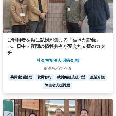
ご利用者を軸に記録が集まる「生きた記録」
へ。日中・夜間の情報共有が変えた支援のカタ
チ
社会福祉法人明徳会 様
熊本県／約140名
共同生活援助
就労移行
就労継続支援B型
生活介護
障害者支援施設