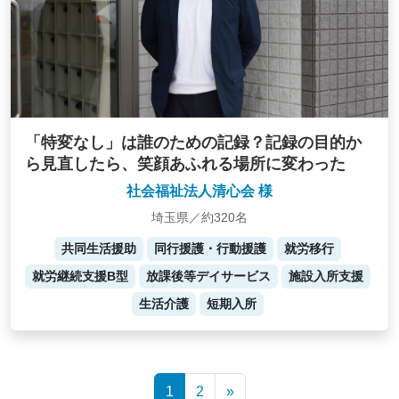
「特変なし」は誰のための記録？記録の目的か
ら見直したら、笑顔あふれる場所に変わった
社会福祉法人清心会 様
埼玉県／約320名
共同生活援助
同行援護・行動援護
就労移行
就労継続支援B型
放課後等デイサービス
施設入所支援
生活介護
短期入所
Posts
1
2
»