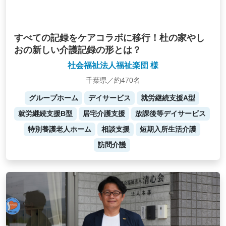
すべての記録をケアコラボに移行！杜の家やし
おの新しい介護記録の形とは？
社会福祉法人福祉楽団 様
千葉県／約470名
グループホーム
デイサービス
就労継続支援A型
就労継続支援B型
居宅介護支援
放課後等デイサービス
特別養護老人ホーム
相談支援
短期入所生活介護
訪問介護