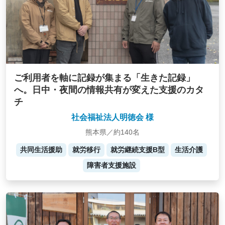
ご利用者を軸に記録が集まる「生きた記録」
へ。日中・夜間の情報共有が変えた支援のカタ
チ
社会福祉法人明徳会 様
熊本県／約140名
共同生活援助
就労移行
就労継続支援B型
生活介護
障害者支援施設