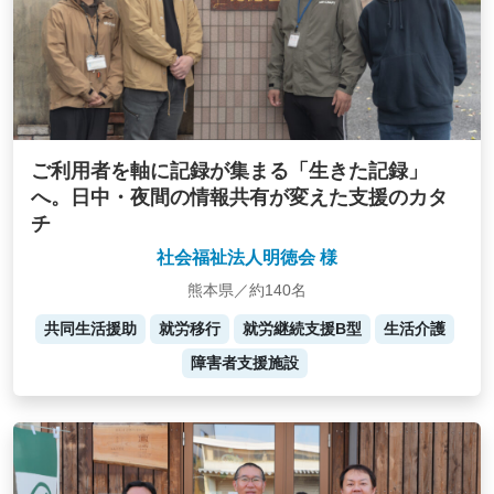
ご利用者を軸に記録が集まる「生きた記録」
へ。日中・夜間の情報共有が変えた支援のカタ
チ
社会福祉法人明徳会 様
熊本県／約140名
共同生活援助
就労移行
就労継続支援B型
生活介護
障害者支援施設