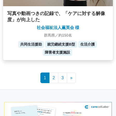
写真や動画つきの記録で、「ケアに対する解像
度」が向上した
社会福祉法人薫英会 様
群馬県／約150名
共同生活援助
就労継続支援B型
生活介護
障害者支援施設
Posts
1
2
3
»
navigation