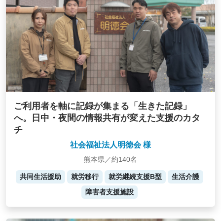
ご利用者を軸に記録が集まる「生きた記録」
へ。日中・夜間の情報共有が変えた支援のカタ
チ
社会福祉法人明徳会 様
熊本県／約140名
共同生活援助
就労移行
就労継続支援B型
生活介護
障害者支援施設