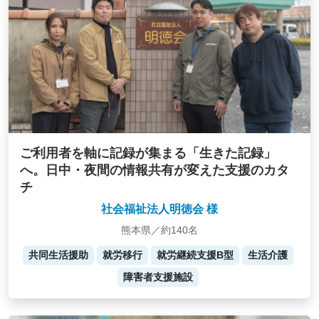
ご利用者を軸に記録が集まる「生きた記録」
へ。日中・夜間の情報共有が変えた支援のカタ
チ
社会福祉法人明徳会 様
熊本県／約140名
共同生活援助
就労移行
就労継続支援B型
生活介護
障害者支援施設