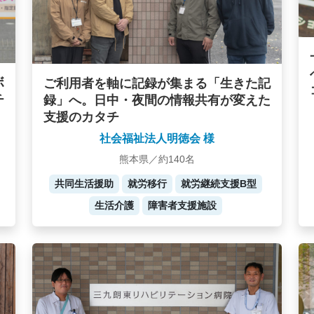
ボ
ご利用者を軸に記録が集まる「生きた記
チ
録」へ。日中・夜間の情報共有が変えた
支援のカタチ
社会福祉法人明徳会 様
熊本県／約140名
共同生活援助
就労移行
就労継続支援B型
生活介護
障害者支援施設