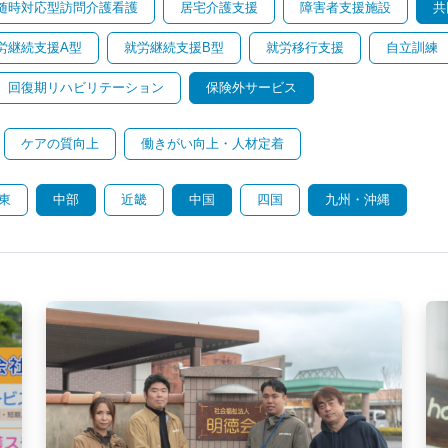
随時対応型訪問介護看護
居宅介護支援
障害者支援施設
共
労継続支援A型
就労継続支援B型
就労移行支援
自立訓練
回復期リハビリテーション
保険外サービス
ケアの質向上
働きがい向上・人材定着
東
中部
近畿
中国
四国
九州・沖縄