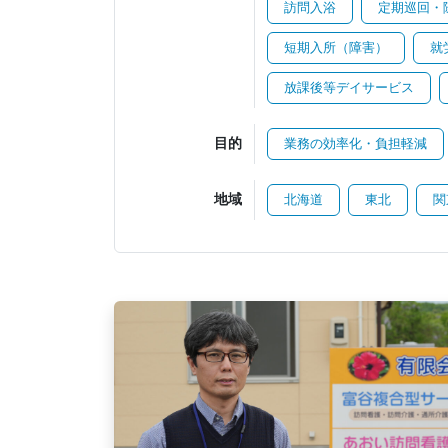
訪問入浴
定期巡回・
短期入所（障害）
就
放課後等デイサービス
目的
業務の効率化・負担軽減
地域
北海道
東北
関