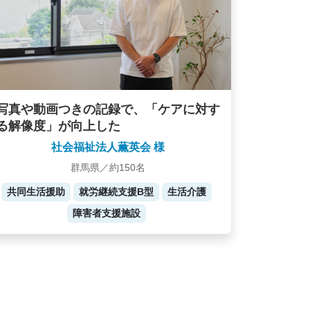
写真や動画つきの記録で、「ケアに対す
る解像度」が向上した
社会福祉法人薫英会 様
群馬県／約150名
共同生活援助
就労継続支援B型
生活介護
障害者支援施設