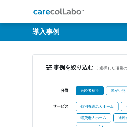
@ -0,0 +1,60 @@
導入事例
事例を絞り込む
※選択した項目
分野
高齢者福祉
障がい児
サービス
特別養護老人ホーム
軽費老人ホーム
通所