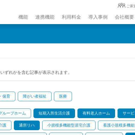
ご家
機能
連携機能
利用料金
導入事例
会社概要
のいずれかを含む記事が表示されます。
・保育
障がい者福祉
医療
グループホーム
短期入所生活介護
有料老人ホーム
サービ
介護
通所リハ
小規模多機能型居宅介護
看護小規模多機能