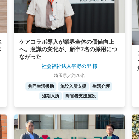
ケアコラボ導入が業界全体の価値向上
ス
へ。意識の変化が、新卒7名の採用につ
ス
ながった
社会福祉法人平野の里 様
埼玉県／約70名
共同生活援助
施設入所支援
生活介護
短期入所
障害者支援施設