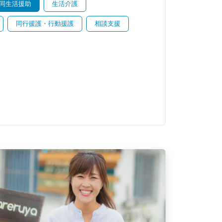
同生活援助
生活介護
同行援護・行動援護
相談支援