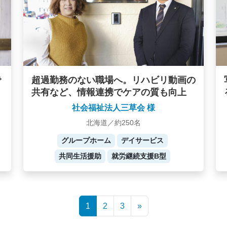
で
超過勤務のない職場へ。リハビリ動画の
共有など、情報連携でケアの質も向上
社会福祉法人三草会 様
北海道／約250名
グループホーム
デイサービス
共同生活援助
就労継続支援B型
1
2
3
»