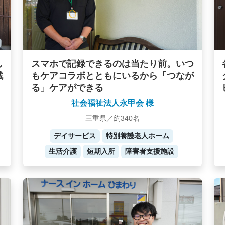
し
スマホで記録できるのは当たり前。いつ
戦
もケアコラボとともにいるから「つなが
る」ケアができる
社会福祉法人永甲会 様
三重県／約340名
デイサービス
特別養護老人ホーム
生活介護
短期入所
障害者支援施設