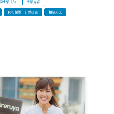
同生活援助
生活介護
同行援護・行動援護
相談支援