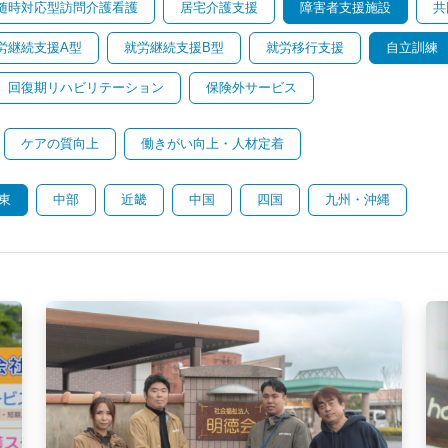
随時対応型訪問介護看護
居宅介護支援
障害者支援施設
共
労継続支援A型
就労継続支援B型
就労移行支援
自立訓練
回復期リハビリテーション
保険外サービス
ケアの質向上
働きがい向上・人材定着
東
中部
近畿
中国
四国
九州・沖縄