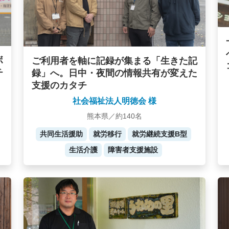
ボ
ご利用者を軸に記録が集まる「生きた記
チ
録」へ。日中・夜間の情報共有が変えた
支援のカタチ
社会福祉法人明徳会 様
熊本県／約140名
共同生活援助
就労移行
就労継続支援B型
生活介護
障害者支援施設