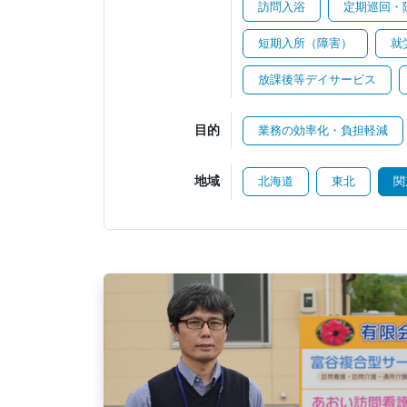
訪問入浴
定期巡回・
短期入所（障害）
就
放課後等デイサービス
目的
業務の効率化・負担軽減
地域
北海道
東北
関