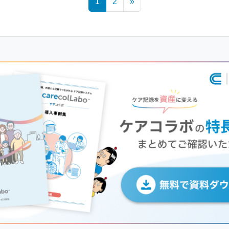
1
2
»