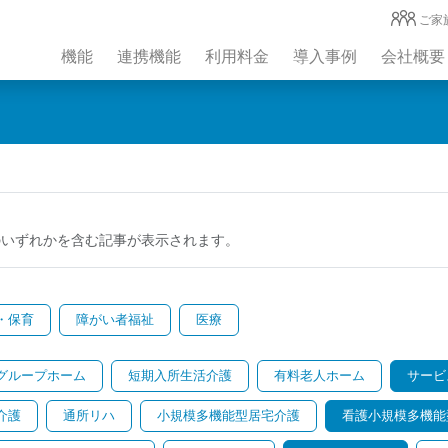
ご家
機能
連携機能
利用料金
導入事例
会社概要
のいずれかを含む記事が表示されます。
・保育
障がい者福祉
医療
グループホーム
短期入所生活介護
有料老人ホーム
サービ
介護
通所リハ
小規模多機能型居宅介護
看護小規模多機能