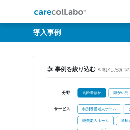
@ -0,0 +1,60 @@
導入事例
事例を絞り込む
※選択した項目
分野
高齢者福祉
障がい児
サービス
特別養護老人ホーム
軽費老人ホーム
通所