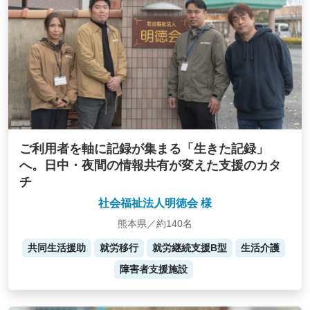
ご利用者を軸に記録が集まる「生きた記録」
へ。日中・夜間の情報共有が変えた支援のカタ
チ
社会福祉法人明徳会 様
熊本県／約140名
共同生活援助
就労移行
就労継続支援B型
生活介護
障害者支援施設