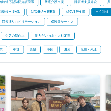
随時対応型訪問介護看護
居宅介護支援
障害者支援施設
共
労継続支援A型
就労継続支援B型
就労移行支援
自立訓練
回復期リハビリテーション
保険外サービス
ケアの質向上
働きがい向上・人材定着
東
中部
近畿
中国
四国
九州・沖縄