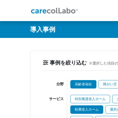
@ -0,0 +1,60 @@
導入事例
事例を絞り込む
※選択した項目
分野
高齢者福祉
障がい児
サービス
特別養護老人ホーム
軽費老人ホーム
通所