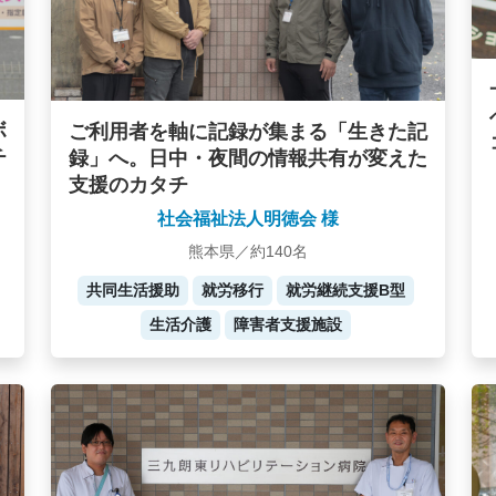
ボ
ご利用者を軸に記録が集まる「生きた記
チ
録」へ。日中・夜間の情報共有が変えた
支援のカタチ
社会福祉法人明徳会 様
熊本県／約140名
共同生活援助
就労移行
就労継続支援B型
生活介護
障害者支援施設