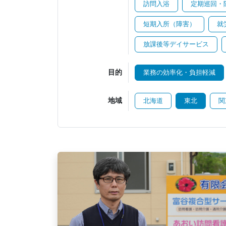
訪問入浴
定期巡回・
短期入所（障害）
就
放課後等デイサービス
目的
業務の効率化・負担軽減
地域
北海道
東北
関