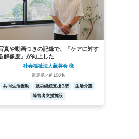
写真や動画つきの記録で、「ケアに対す
る解像度」が向上した
社会福祉法人薫英会 様
群馬県／約150名
共同生活援助
就労継続支援B型
生活介護
障害者支援施設