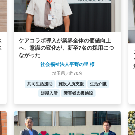
ケアコラボ導入が業界全体の価値向上
ス
へ。意識の変化が、新卒7名の採用につ
ス
ながった
社会福祉法人平野の里 様
埼玉県／約70名
共同生活援助
施設入所支援
生活介護
短期入所
障害者支援施設