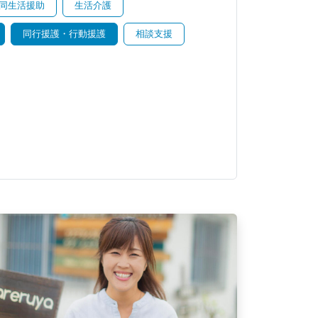
同生活援助
生活介護
同行援護・行動援護
相談支援