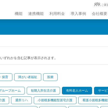
ご家
機能
連携機能
利用料金
導入事例
会社概要
のいずれかを含む記事が表示されます。
・保育
障がい者福祉
医療
グループホーム
短期入所生活介護
有料老人ホーム
サービ
介護
通所リハ
小規模多機能型居宅介護
看護小規模多機能