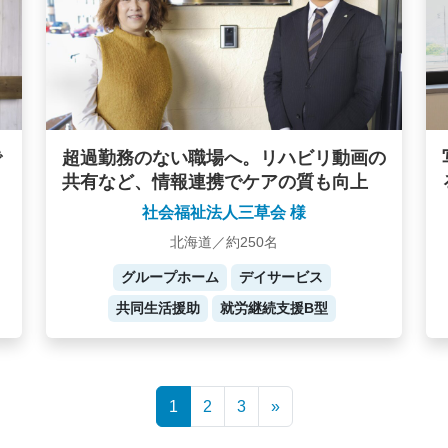
で
超過勤務のない職場へ。リハビリ動画の
共有など、情報連携でケアの質も向上
社会福祉法人三草会 様
北海道／約250名
グループホーム
デイサービス
共同生活援助
就労継続支援B型
1
2
3
»