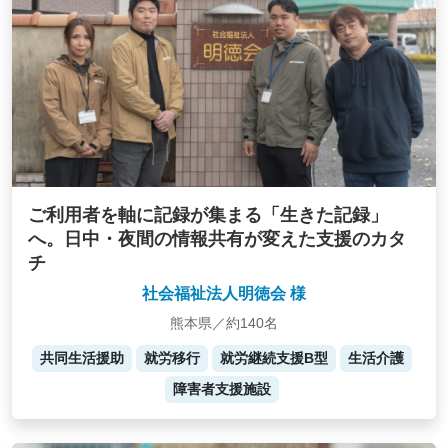
ご利用者を軸に記録が集まる「生きた記録」
へ。日中・夜間の情報共有が変えた支援のカタ
チ
社会福祉法人明徳会 様
熊本県／約140名
共同生活援助
就労移行
就労継続支援B型
生活介護
障害者支援施設