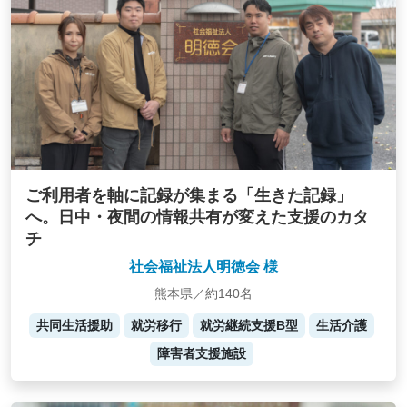
ご利用者を軸に記録が集まる「生きた記録」
へ。日中・夜間の情報共有が変えた支援のカタ
チ
社会福祉法人明徳会 様
熊本県／約140名
共同生活援助
就労移行
就労継続支援B型
生活介護
障害者支援施設