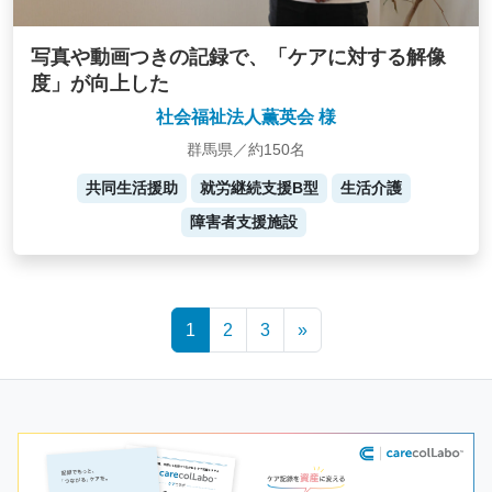
写真や動画つきの記録で、「ケアに対する解像
度」が向上した
社会福祉法人薫英会 様
群馬県／約150名
共同生活援助
就労継続支援B型
生活介護
障害者支援施設
Posts
1
2
3
»
navigation