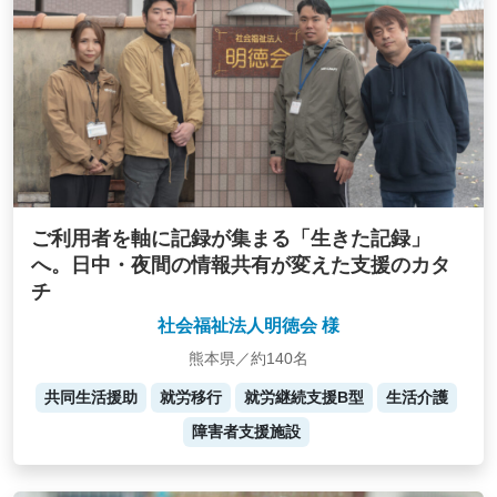
ご利用者を軸に記録が集まる「生きた記録」
へ。日中・夜間の情報共有が変えた支援のカタ
チ
社会福祉法人明徳会 様
熊本県／約140名
共同生活援助
就労移行
就労継続支援B型
生活介護
障害者支援施設