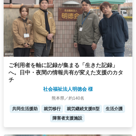
ご利用者を軸に記録が集まる「生きた記録」
へ。日中・夜間の情報共有が変えた支援のカタ
チ
社会福祉法人明徳会 様
熊本県／約140名
共同生活援助
就労移行
就労継続支援B型
生活介護
障害者支援施設