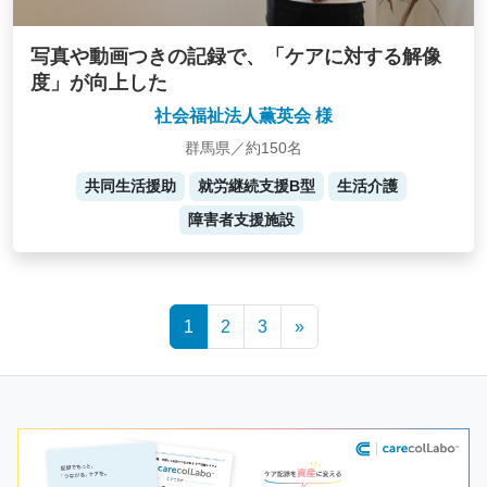
写真や動画つきの記録で、「ケアに対する解像
度」が向上した
社会福祉法人薫英会 様
群馬県／約150名
共同生活援助
就労継続支援B型
生活介護
障害者支援施設
Posts
1
2
3
»
navigation