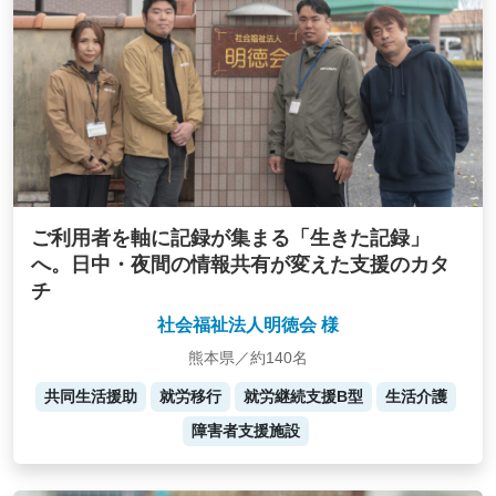
ご利用者を軸に記録が集まる「生きた記録」
へ。日中・夜間の情報共有が変えた支援のカタ
チ
社会福祉法人明徳会 様
熊本県／約140名
共同生活援助
就労移行
就労継続支援B型
生活介護
障害者支援施設