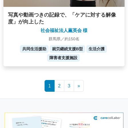
写真や動画つきの記録で、「ケアに対する解像
度」が向上した
社会福祉法人薫英会 様
群馬県／約150名
共同生活援助
就労継続支援B型
生活介護
障害者支援施設
Posts
1
2
3
»
navigation