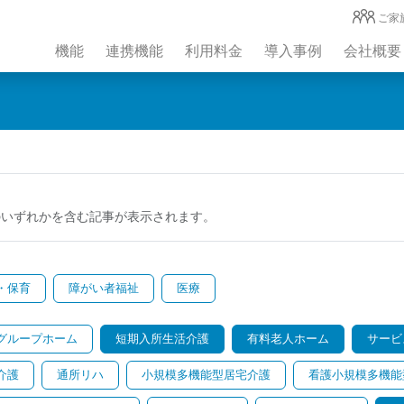
ご家
機能
連携機能
利用料金
導入事例
会社概要
のいずれかを含む記事が表示されます。
・保育
障がい者福祉
医療
グループホーム
短期入所生活介護
有料老人ホーム
サービ
介護
通所リハ
小規模多機能型居宅介護
看護小規模多機能