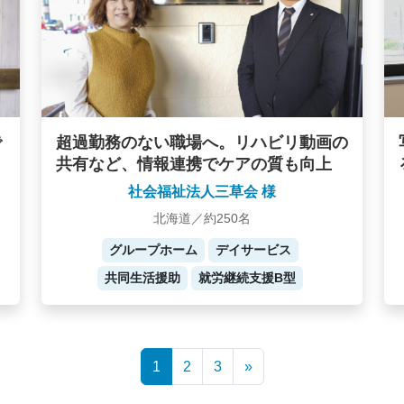
で
超過勤務のない職場へ。リハビリ動画の
共有など、情報連携でケアの質も向上
社会福祉法人三草会 様
北海道／約250名
グループホーム
デイサービス
共同生活援助
就労継続支援B型
1
2
3
»