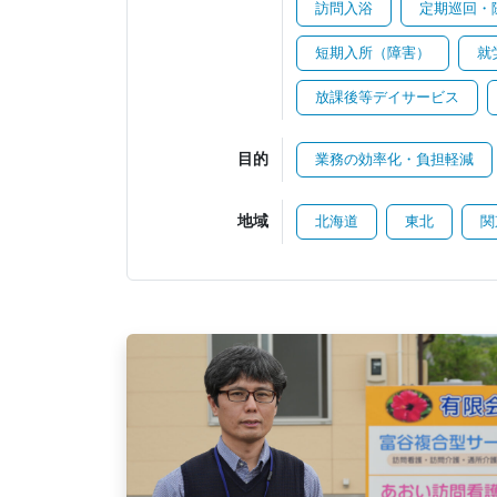
訪問入浴
定期巡回・
短期入所（障害）
就
放課後等デイサービス
目的
業務の効率化・負担軽減
地域
北海道
東北
関