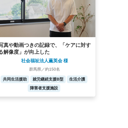
写真や動画つきの記録で、「ケアに対す
る解像度」が向上した
社会福祉法人薫英会 様
群馬県／約150名
共同生活援助
就労継続支援B型
生活介護
障害者支援施設