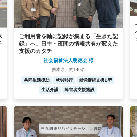
ボ
ご利用者を軸に記録が集まる「生きた記
チ
録」へ。日中・夜間の情報共有が変えた
支援のカタチ
社会福祉法人明徳会 様
熊本県／約140名
共同生活援助
就労移行
就労継続支援B型
生活介護
障害者支援施設