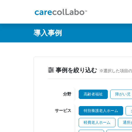
@ -0,0 +1,60 @@
導入事例
事例を絞り込む
※選択した項目
分野
高齢者福祉
障がい児
サービス
特別養護老人ホーム
軽費老人ホーム
通所