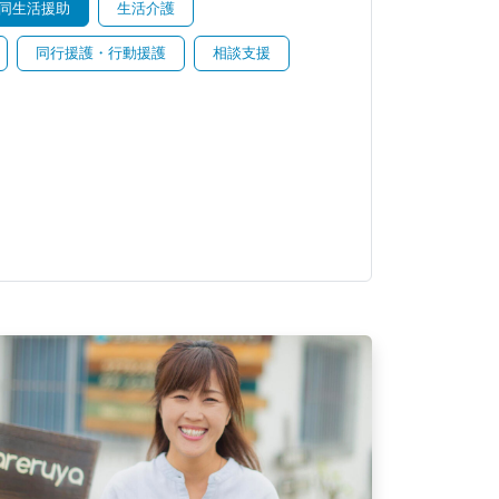
同生活援助
生活介護
同行援護・行動援護
相談支援