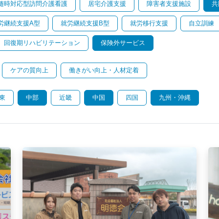
随時対応型訪問介護看護
居宅介護支援
障害者支援施設
共
労継続支援A型
就労継続支援B型
就労移行支援
自立訓練
回復期リハビリテーション
保険外サービス
ケアの質向上
働きがい向上・人材定着
東
中部
近畿
中国
四国
九州・沖縄