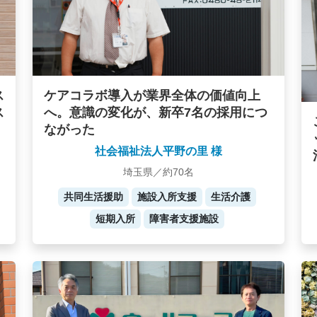
ケアコラボ導入が業界全体の価値向上
ス
へ。意識の変化が、新卒7名の採用につ
ス
ながった
社会福祉法人平野の里 様
埼玉県／約70名
共同生活援助
施設入所支援
生活介護
短期入所
障害者支援施設