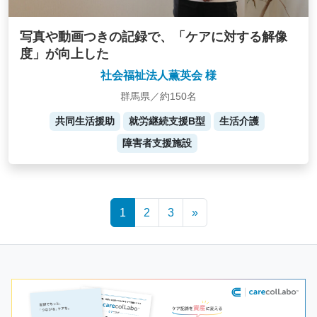
写真や動画つきの記録で、「ケアに対する解像
度」が向上した
社会福祉法人薫英会 様
群馬県／約150名
共同生活援助
就労継続支援B型
生活介護
障害者支援施設
Posts
1
2
3
»
navigation