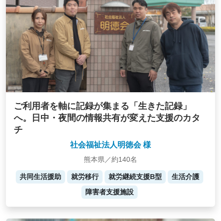
ご利用者を軸に記録が集まる「生きた記録」
へ。日中・夜間の情報共有が変えた支援のカタ
チ
社会福祉法人明徳会 様
熊本県／約140名
共同生活援助
就労移行
就労継続支援B型
生活介護
障害者支援施設