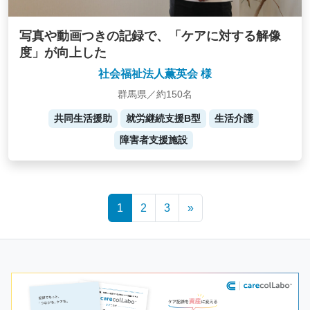
写真や動画つきの記録で、「ケアに対する解像
度」が向上した
社会福祉法人薫英会 様
群馬県／約150名
共同生活援助
就労継続支援B型
生活介護
障害者支援施設
Posts
1
2
3
»
navigation