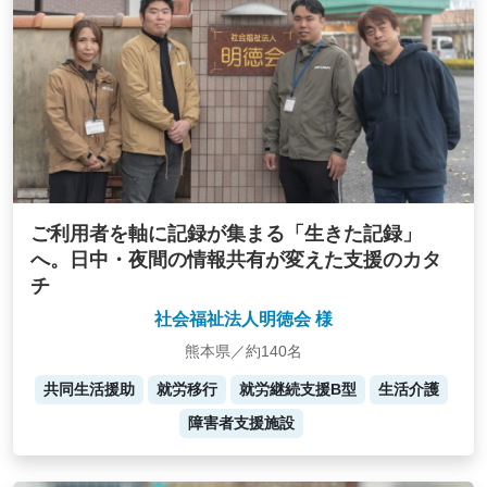
ご利用者を軸に記録が集まる「生きた記録」
へ。日中・夜間の情報共有が変えた支援のカタ
チ
社会福祉法人明徳会 様
熊本県／約140名
共同生活援助
就労移行
就労継続支援B型
生活介護
障害者支援施設